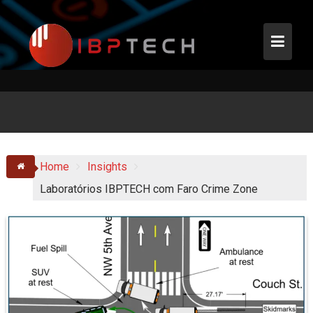
Skip
to
content
Home
Insights
Laboratórios IBPTECH com Faro Crime Zone