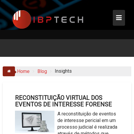
Skip
to
content
Insights
Home
Blog
RECONSTITUIÇÃO VIRTUAL DOS
EVENTOS DE INTERESSE FORENSE
A reconstituição de eventos
de interesse pericial em um
processo judicial é realizada
através de métodos que